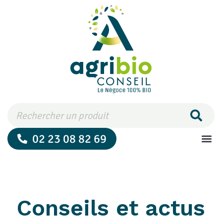
02 23 08 82 69
Les
Les
Qui so
Conseils et actus