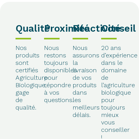
Qualité
Proximité
Réactivité
Conseil
Nos
Nous
Nous
20 ans
produits
restons
assurons
d’expérience
sont
toujours
la
dans le
certifiés
disponibles
livraison
domaine
Agriculture
pour
de vos
de
Biologique,
répondre
produits
l’agriculture
gage
à vos
dans
biologique
de
questions.
les
pour
qualité.
meilleurs
toujours
délais.
mieux
vous
conseiller
!