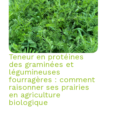
Teneur en protéines
des graminées et
légumineuses
fourragères : comment
raisonner ses prairies
en agriculture
biologique
En élevage biologique, la
question des protéines dépasse
largement le simple calcul de
ration.