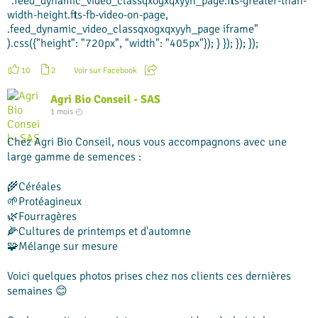
".feed_dynamic_video_classqxogxqxyyh_page.fts-greater-than-
width-height.fts-fb-video-on-page,
.feed_dynamic_video_classqxogxqxyyh_page iframe"
).css({"height": "720px", "width": "405px"}); } }); }); });
10
2
Voir sur Facebook
Agri Bio Conseil - SAS
1 mois ◴
Chez Agri Bio Conseil, nous vous accompagnons avec une
large gamme de semences :
🌾Céréales
🌱Protéagineux
🌿Fourragères
🌽Cultures de printemps et d'automne
🧩Mélange sur mesure
Voici quelques photos prises chez nos clients ces dernières
semaines 😊