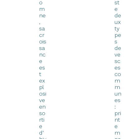
o
st
m
e
ne
de
,
ux
sa
ty
cr
pe
ois
s
sa
de
nc
ve
e
sc
es
es
t
co
ex
m
pl
m
osi
un
ve
es
en
:
so
pri
rti
nt
e
e
d’
m