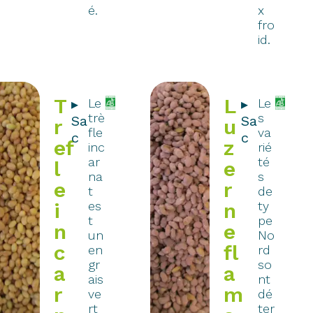
é.
x
fro
id.
T
L
▸
Le
▸
Le
trè
s
Sa
Sa
r
u
fle
va
c
c
ef
z
inc
rié
ar
té
l
e
na
s
e
r
t
de
i
es
n
ty
t
pe
n
e
un
No
c
fl
en
rd
gr
so
a
a
ais
nt
r
m
ve
dé
rt
ter