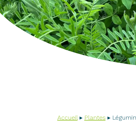
Accueil
▸
Plantes
▸
Légumin