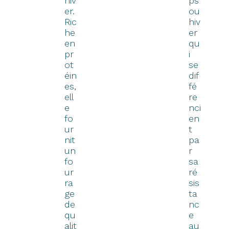
hiv
ps
er.
ou
Ric
hiv
he
er
en
qu
pr
i
ot
se
éin
dif
es,
fé
ell
re
e
nci
fo
en
ur
t
nit
pa
un
r
fo
sa
ur
ré
ra
sis
ge
ta
de
nc
qu
e
alit
au