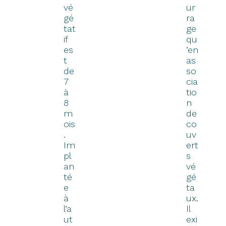
vé
ur
gé
ra
tat
ge
if
qu
es
’en
t
as
de
so
7
cia
à
tio
8
n
m
de
ois
co
.
uv
Im
ert
pl
s
an
vé
té
gé
e
ta
à
ux.
l’a
Il
ut
exi